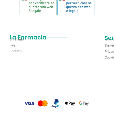
La Farmacia
Ser
Chi siamo
Spediz
Faq
Termin
Contatti
Privac
Cookie