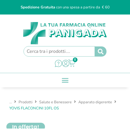
Spedizione Gratuita
con una spesa a partire da € 60
0
...
Prodotti
Salute e Benessere
Apparato digerente
YOVIS FLACONCINI 10FL OS
In offerta!