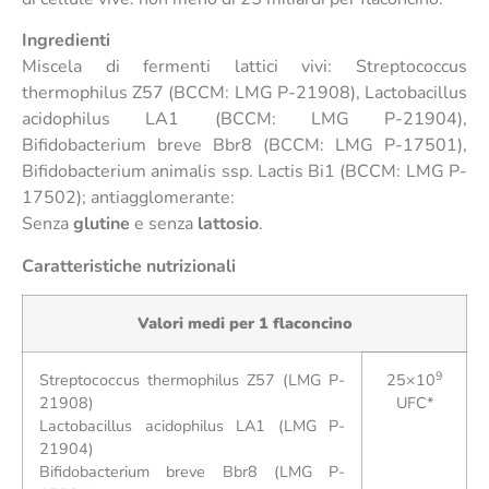
Ingredienti
Miscela di fermenti lattici vivi: Streptococcus
thermophilus Z57 (BCCM: LMG P-21908), Lactobacillus
acidophilus LA1 (BCCM: LMG P-21904),
Bifidobacterium breve Bbr8 (BCCM: LMG P-17501),
Bifidobacterium animalis ssp. Lactis Bi1 (BCCM: LMG P-
17502); antiagglomerante:
Senza
glutine
e senza
lattosio
.
Caratteristiche nutrizionali
Valori medi per 1 flaconcino
9
Streptococcus thermophilus Z57 (LMG P-
25×10
21908)
UFC*
Lactobacillus acidophilus LA1 (LMG P-
21904)
Bifidobacterium breve Bbr8 (LMG P-