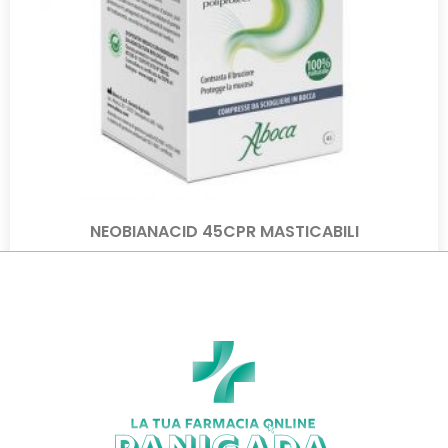
NEOBIANACID 45CPR MASTICABILI
€
21,00
€
17,22
Aggiungi al carrello