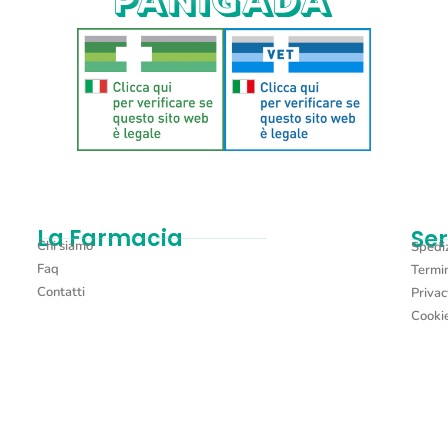
La Farmacia
Ser
Chi siamo
Spediz
Faq
Termin
Contatti
Privac
Cookie