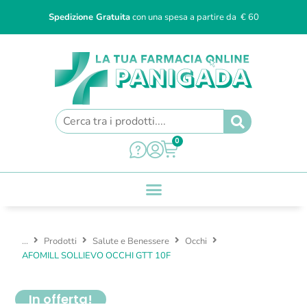
Spedizione Gratuita
con una spesa a partire da € 60
0
...
Prodotti
Salute e Benessere
Occhi
AFOMILL SOLLIEVO OCCHI GTT 10F
In offerta!