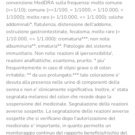
convenzione MedDRA sulla frequenza: molto comune
(>=1/10); comune (>=1/100, = 1/1000, = 1/10.000, <
1/1000); molto raro (= 1/10.000, <= 1/1.000): coliche
addominali*, flatulenza, distensione dell'addome,
ostruzione gastrointestinale, fecaloma; molto raro (=
1/10.000, <= 1/1.000): cromaturia***; non nota:
albuminuria**, ematuria**. Patologie del sistema
immunitario. Non nota: reazioni di ipersensibilita',
reazioni anafilattiche, esantema, prurito. * piu'
frequentemente in caso di stipsi grave o di colon
irritabile; ** da uso prolungato;*** tale colorazione e'
dovuta alla presenza nelle urine di componenti della
senna e non e' clinicamente significativa. Inoltre, e' stata
segnalata melanosi del colon che recede dopo la
sospensione del medicinale. Segnalazione delle reazioni
avverse sospette. La segnalazione delle reazioni avverse
sospette che si verificano dopo l'autorizzazione del
medicinale e' importante, in quanto permette un
monitoraggio continuo del rapporto beneficio/rischio del