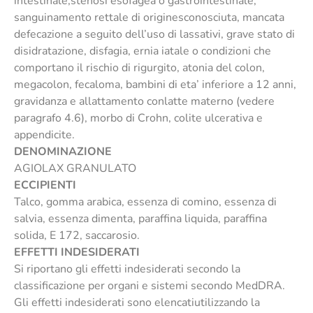
intestinale,stenosi esofagea o gastrointestinale,
sanguinamento rettale di originesconosciuta, mancata
defecazione a seguito dell’uso di lassativi, grave stato di
disidratazione, disfagia, ernia iatale o condizioni che
comportano il rischio di rigurgito, atonia del colon,
megacolon, fecaloma, bambini di eta’ inferiore a 12 anni,
gravidanza e allattamento conlatte materno (vedere
paragrafo 4.6), morbo di Crohn, colite ulcerativa e
appendicite.
DENOMINAZIONE
AGIOLAX GRANULATO
ECCIPIENTI
Talco, gomma arabica, essenza di comino, essenza di
salvia, essenza dimenta, paraffina liquida, paraffina
solida, E 172, saccarosio.
EFFETTI INDESIDERATI
Si riportano gli effetti indesiderati secondo la
classificazione per organi e sistemi secondo MedDRA.
Gli effetti indesiderati sono elencatiutilizzando la