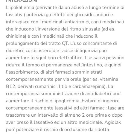
INTERAZIONI
L’ipokaliemia (derivante da un abuso a lungo termine di
lassativi) potenzia gli effetti dei glicosidi cardiaci e
interagisce con i medicinali antiaritmici, con i medicinali
che inducono l’inversione del ritmo sinusale (ad es.
chinidina) e con i medicinali che inducono il
prolungamento del tratto QT. L’uso concomitante di
diuretici, corticosteroidie radice di liquirizia puo’
aumentare lo squilibrio elettrolitico. I lassativi possono
ridurre il tempo di permanenza nell’intestino, e quindi
l’assorbimento, di altri farmaci somministrati
contemporaneamente per via orale (per es. vitamina
B12, derivati cumarinici, litio e carbamazepina). La
contemporanea somministrazione di antidiabetici puo’
aumentare il rischio di ipoglicemia. Evitare di ingerire
contemporaneamente lassativi ed altri farmaci: lasciare
trascorrere un intervallo di almeno 2 ore prima o dopo
aver preso il lassativo ed un altro medicinale. Agiolax
puo’ potenziare il rischio di occlusione da ridotta