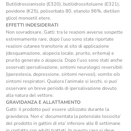
Butilidrossianisolo (E320), butilidrossitoluene (E321),
povidone (K25), polisorbato 80, etanolo 96%, dietilen
glicol monoetil etere.
EFFETTI INDESIDERATI
Non sovradosare. Gatti: tra le reazioni avverse sospette
estremamente rare, dopo l’uso sono state riportate
reazioni cutanee transitorie al sito di applicazione
(desquamazione, alopecia locale, prurito, eritema) e
prurito generale o alopecia. Dopo l’uso sono stati anche
osservati ipersalivazione, sintomi neurologici reversibili
(iperestesia, depressione, sintomi nervosi), vomito e/o
sintomi respiratori. Qualora l’animale si lecchi, si puo’
osservare un breve periodo di ipersalivazione dovuto
alla natura del vettore.
GRAVIDANZA E ALLATTAMENTO
Gatti: il prodotto puo’ essere utilizzato durante la
gravidanza. Non e’ documentata la potenziale tossicita’
del prodotto in gattini di eta’ inferiore alle 8 settimane
in contatto con adulti trattati. In questo caso si deve