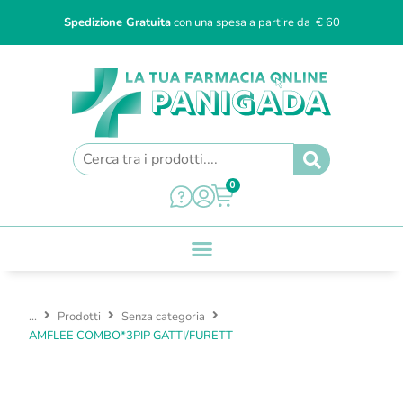
Spedizione Gratuita
con una spesa a partire da € 60
0
...
Prodotti
Senza categoria
AMFLEE COMBO*3PIP GATTI/FURETT