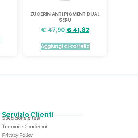
EUCERIN ANTI PIGMENT DUAL
SERU
€
47,90
€
41,82
o
Aggiungi al carrello
Servizio Clienti
Spedizione e resi
Termini e Condizioni
Privacy Policy