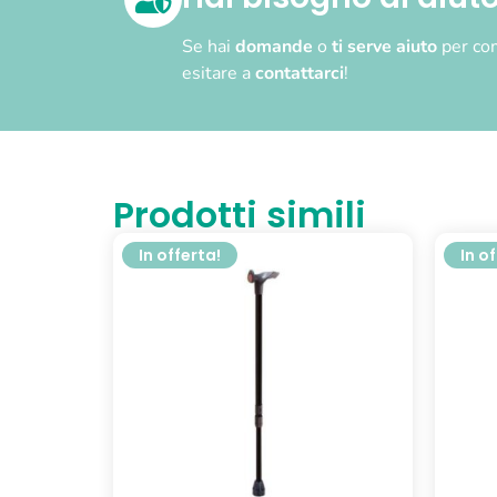
Se hai
domande
o
ti serve aiuto
per com
esitare a
contattarci
!
Prodotti simili
In offerta!
In o