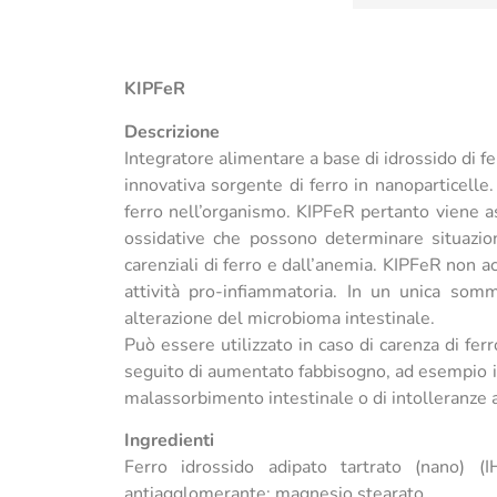
KIPFeR
Descrizione
Integratore alimentare a base di idrossido di fe
innovativa sorgente di ferro in nanoparticelle
ferro nell’organismo. KIPFeR pertanto viene ass
ossidative che possono determinare situazioni
carenziali di ferro e dall’anemia. KIPFeR non a
attività pro-infiammatoria. In un unica somm
alterazione del microbioma intestinale.
Può essere utilizzato in caso di carenza di fer
seguito di aumentato fabbisogno, ad esempio in 
malassorbimento intestinale o di intolleranze al
Ingredienti
Ferro idrossido adipato tartrato (nano) (I
antiagglomerante: magnesio stearato.