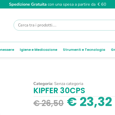
Spedizione Gratuita
con una spesa a partire da € 60
enessere
Igiene e Medicazione
Strumenti e Tecnologia
Gr
Categoria:
Senza categoria
KIPFER 30CPS
€
23,32
€
26,50