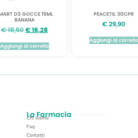
MART D3 GOCCE 15ML
PEACETIL 30CPR
BANANA
€
29,90
€
18,50
€
16,28
Aggiungi al carrell
Aggiungi al carrello
La Farmacia
Chi siamo
Faq
Contatti