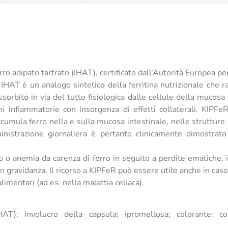
rro adipato tartrato (IHAT), certificato dall’Autorità Europea p
. IHAT è un analogo sintetico della ferritina nutrizionale che 
orbito in via del tutto fisiologica dalle cellule della mucosa
 infiammatorie con insorgenza di effetti collaterali. KIPFeR
ccumula ferro nella e sulla mucosa intestinale, nelle struttur
inistrazione giornaliera è pertanto clinicamente dimostrat
ro o anemia da carenza di ferro in seguito a perdite ematiche, 
gravidanza. Il ricorso a KIPFeR può essere utile anche in caso
imentari (ad es. nella malattia celiaca).
HAT); involucro della capsula: ipromellosa; colorante: c