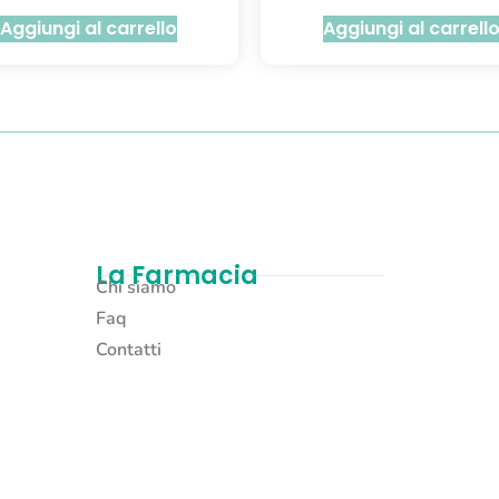
Aggiungi al carrello
Aggiungi al carrell
La Farmacia
Chi siamo
Faq
Contatti