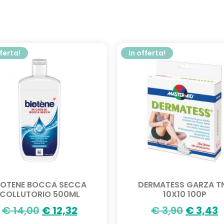
fferta!
In offerta!
IOTENE BOCCA SECCA
DERMATESS GARZA T
COLLUTORIO 500ML
10X10 100P
€
14,00
€
12,32
€
3,90
€
3,43