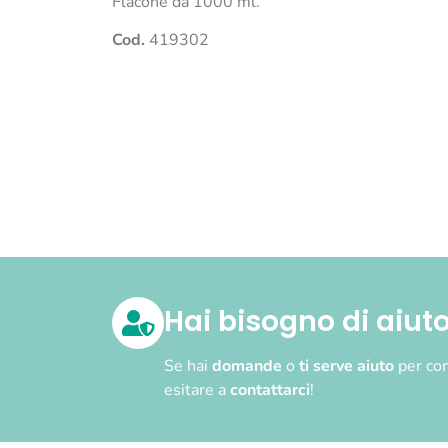
Flacone da 1000 ml.
Cod.
419302
Hai bisogno di aiut
Se hai
domande
o
ti serve aiuto
per com
esitare a
contattarci
!