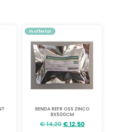
In offerta!
NT
BENDA REFR OSS ZINCO
8X500CM
€
14,20
€
12,50