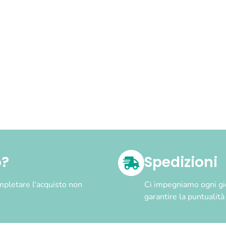
o?
Spedizioni
pletare l'acquisto non
Ci impegniamo ogni gior
garantire la puntualit