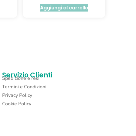
o
Aggiungi al carrello
Servizio Clienti
Spedizione e resi
Termini e Condizioni
Privacy Policy
Cookie Policy