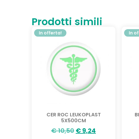
Prodotti simili
In offerta!
In o
CER ROC LEUKOPLAST
B
5X500CM
€
10,50
€
9,24