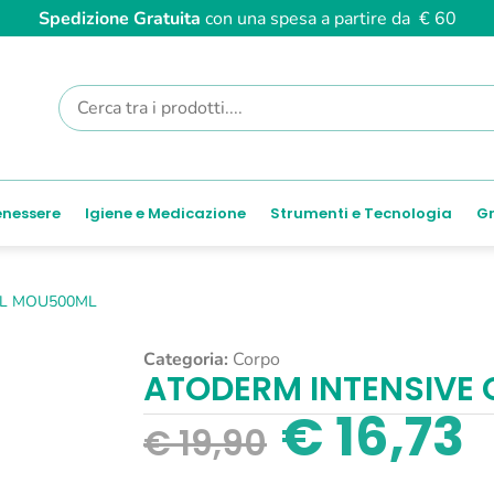
Spedizione Gratuita
con una spesa a partire da € 60
enessere
Igiene e Medicazione
Strumenti e Tecnologia
Gr
EL MOU500ML
Categoria:
Corpo
ATODERM INTENSIVE
€
16,73
€
19,90