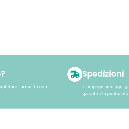
o?
Spedizioni
pletare l'acquisto non
Ci impegniamo ogni gior
garantire la puntualit