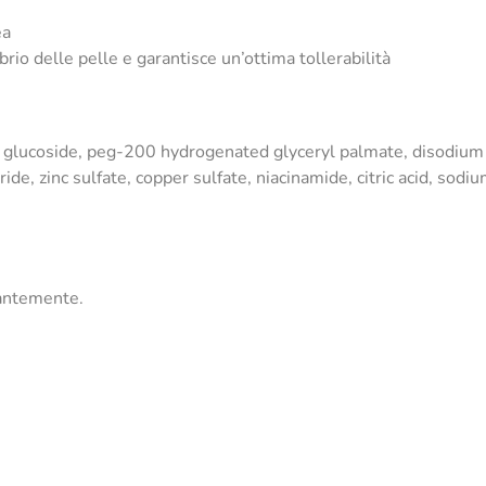
ea
brio delle pelle e garantisce un’ottima tollerabilità
 glucoside, peg-200 hydrogenated glyceryl palmate, disodium e
de, zinc sulfate, copper sulfate, niacinamide, citric acid, sod
dantemente.