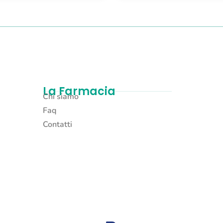
La Farmacia
Chi siamo
Faq
Contatti