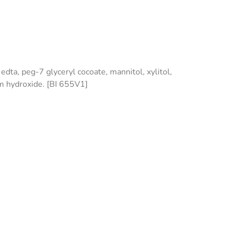
dta, peg-7 glyceryl cocoate, mannitol, xylitol,
ium hydroxide. [BI 655V1]