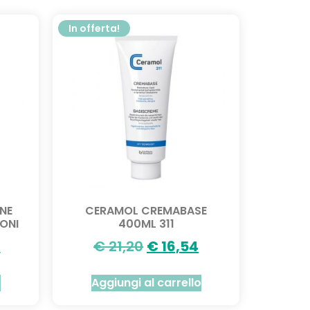
In offerta!
NE
CERAMOL CREMABASE
ONI
400ML 311
4
€
21,20
€
16,54
o
Aggiungi al carrello