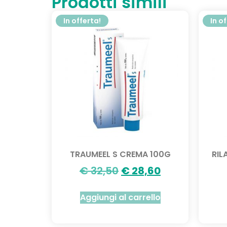
Prodotti simili
In offerta!
In o
TRAUMEEL S CREMA 100G
RIL
€
32,50
€
28,60
Aggiungi al carrello