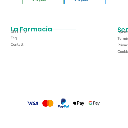
La Farmacia
Ser
Chi siamo
Spediz
Faq
Termin
Contatti
Privac
Cookie