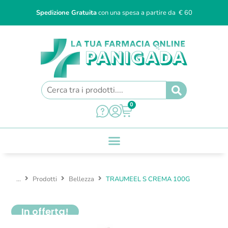
Spedizione Gratuita
con una spesa a partire da € 60
0
...
Prodotti
Bellezza
TRAUMEEL S CREMA 100G
In offerta!