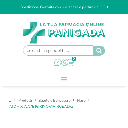
Spedizione Gratuita
con una spesa a partire da € 60
0
...
Prodotti
Salute e Benessere
Naso
ATOMIX WAVE IG RINOFARINGEA1PZ