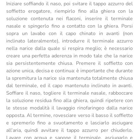
Iniziare soffiando il naso, poi svitare il tappo azzurro del
soffietto erogatore, riempirlo fino alla ghiera con la
soluzione contenuta nei flaconi, inserire il terminale
nasale e spingerlo fino a contatto con la ghiera. Porsi
sopra un lavabo con il capo chinato in avanti (non
inclinato lateralmente), introdurre il terminale azzurro
nella narice dalla quale si respira meglio; è necessario
creare una perfetta aderenza in modo tale che la narice
sia persistentemente chiusa. Premere il soffietto con
azione unica, decisa e continua: è importante che durante
la spremitura la narice sia mantenuta totalmente chiusa
dal terminale, ed il capo mantenuto inclinato in avanti.
Soffiare il naso, togliere il terminale nasale, rabboccare
la soluzione residua fino alla ghiera, quindi ripetere con
le stesse modalità il lavaggio rinofaringeo dalla narice
opposta. Al termine, rovesciare verso il basso il soffietto
e spremerlo fino a svuotamento e lasciarlo asciugare
all’aria, quindi avvitare il tappo azzurro per chiuderlo.
Lavare con acqua e sapone il terminale, asciugarlo e