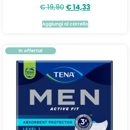
€
19,90
€
14,33
Aggiungi al carrello
In offerta!