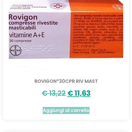
ROVIGON*30CPR RIV MAST
€
13,22
€
11,63
Aggiungi al carrello