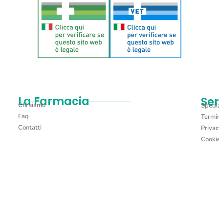
La Farmacia
Ser
Chi siamo
Spediz
Faq
Termin
Contatti
Privac
Cookie