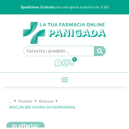
Spedizione Gratuita
con una spesa a partire da € 60
0
...
Prodotti
Bellezza
BIOCLIN BIO HYDRA SH NORM400ML
In offerta!