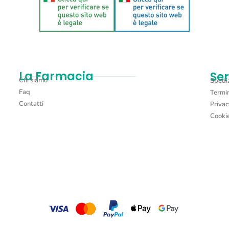
La Farmacia
Ser
Chi siamo
Spediz
Faq
Termin
Contatti
Privac
Cookie