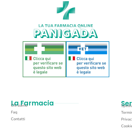
La Farmacia
Ser
Chi siamo
Spediz
Faq
Termin
Contatti
Privac
Cookie