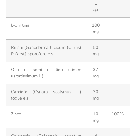
1
cpr
L-ornitina
100
mg
Reishi [Ganoderma lucidum (Curtis)
50
P.Karst] sporoforo e.s
mg
Olio di semi di lino (Linum
37
usitatissimum L.)
mg
Carciofo (Cynara scolymus L.)
30
foglie e.s.
mg
Zinco
10
100%
mg