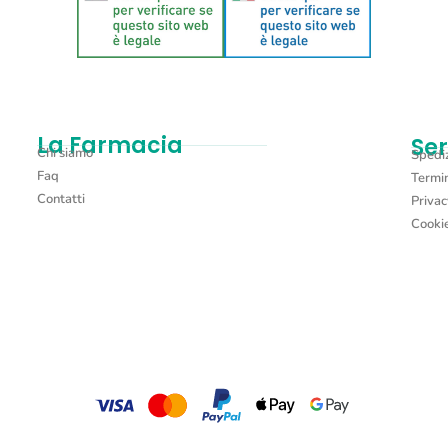
La Farmacia
Ser
Chi siamo
Spediz
Faq
Termin
Contatti
Privac
Cookie