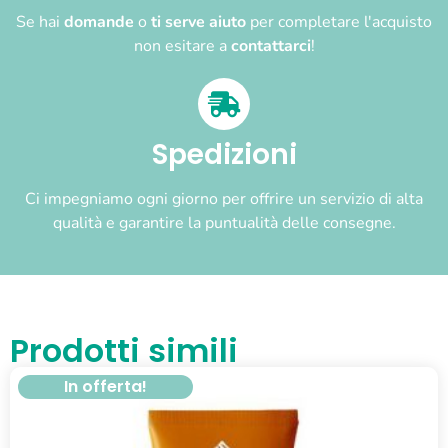
Se hai
domande
o
ti serve aiuto
per completare l'acquisto
non esitare a
contattarci
!
Spedizioni
Ci impegniamo ogni giorno per offrire un servizio di alta
qualità e garantire la puntualità delle consegne.
Prodotti simili
In offerta!