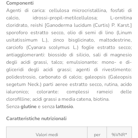
Componenti
Agenti di carica: cellulosa microcristallina, fosfati di
calcio, idrossi-propil-metilcellulosa; L-ornitina
cloridrato, reishi [Ganoderma lucidum (Curtis) P. Karst.]
sporoforo estratto secco, olio di semi di lino (Linum
usitatissimum L.), zinco bisglicinato, maltodestrine,
carciofo (Cyanara scolymus L.) foglie estratto secco;
antiagglomeranti: biossido di silicio, sali di magnesio
degli acidi grassi, talco; emulsionante: mono- e di-
gliceridi degli acidi grassi; agenti di rivestimento:
polidestrosio, carbonato di calcio; galeopsis (Galeopsis
segetum Neck.) parti aeree estratto secco, rutina, acido
ialuronico; colorante: complessi rameici delle
clorofilline; acidi grassi a media catena, biotina.
Senza
glutine
e senza
lattosio
.
Caratteristiche nutrizionali
Valori medi
per
%VNR*