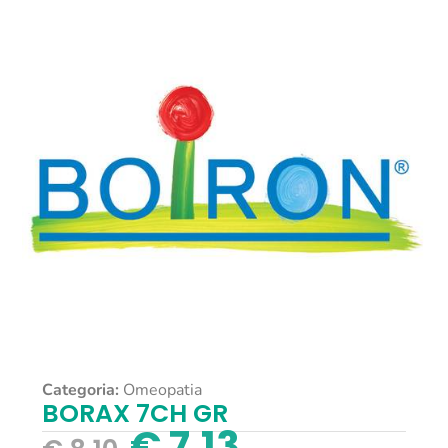
Categoria:
Omeopatia
BORAX 7CH GR
€
7,13