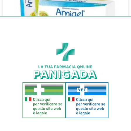
ARNIGEL*7% GEL TUBO 120G
€
16,50
€
11,97
Aggiungi al carrello