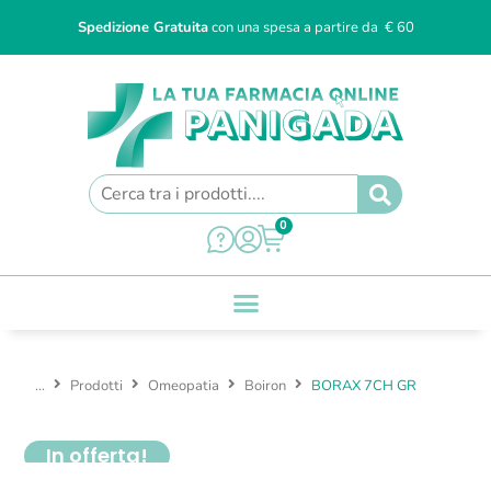
Spedizione Gratuita
con una spesa a partire da € 60
0
...
Prodotti
Omeopatia
Boiron
BORAX 7CH GR
In offerta!