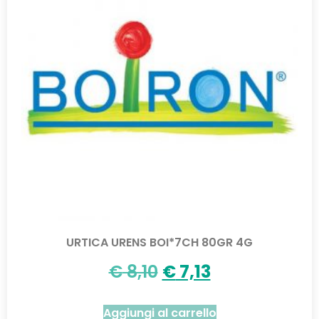
URTICA URENS BOI*7CH 80GR 4G
€
8,10
€
7,13
Aggiungi al carrello