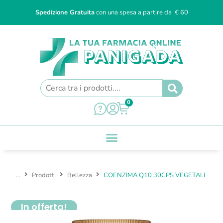
Spedizione Gratuita
con una spesa a partire da € 60
0
...
Prodotti
Bellezza
COENZIMA Q10 30CPS VEGETALI
In offerta!