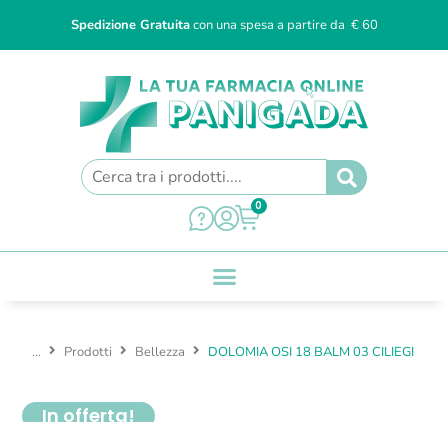
Spedizione Gratuita
con una spesa a partire da € 60
0
...
Prodotti
Bellezza
DOLOMIA OSI 18 BALM 03 CILIEGI
In offerta!