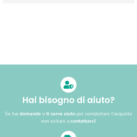
Hai bisogno di aiuto?
Se hai
domande
o
ti serve aiuto
per completare l'acquisto
non esitare a
contattarci
!