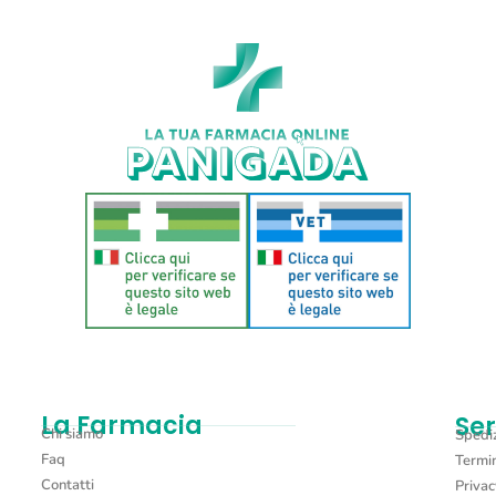
La Farmacia
Ser
Chi siamo
Spediz
Faq
Termin
Contatti
Privac