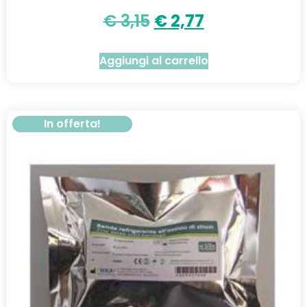
€
3,15
€
2,77
Aggiungi al carrello
In offerta!