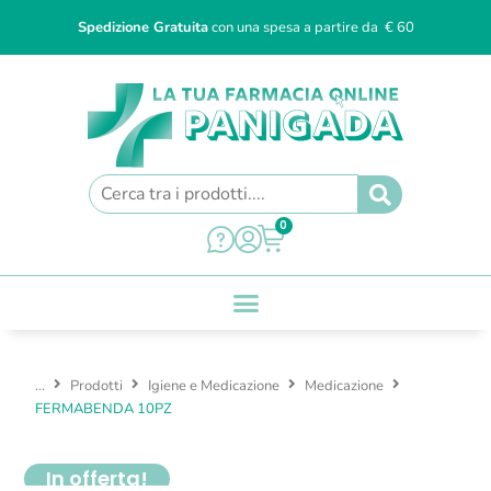
Spedizione Gratuita
con una spesa a partire da € 60
0
...
Prodotti
Igiene e Medicazione
Medicazione
FERMABENDA 10PZ
In offerta!