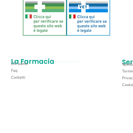
Aggiungi al carrello
La Farmacia
Ser
Chi siamo
Spediz
Faq
Termin
Contatti
Privac
Cookie