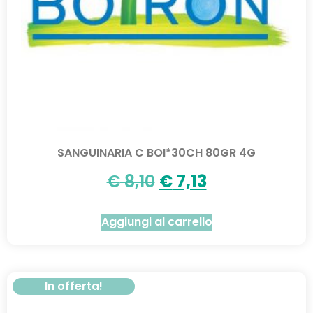
SANGUINARIA C BOI*30CH 80GR 4G
€
8,10
€
7,13
Aggiungi al carrello
In offerta!