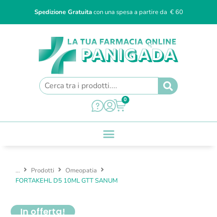
Spedizione Gratuita
con una spesa a partire da € 60
0
...
Prodotti
Omeopatia
FORTAKEHL D5 10ML GTT SANUM
In offerta!