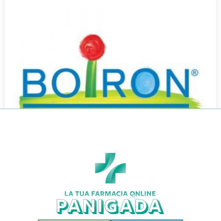
RHUS TOXICOD BOI*5CH 80GR 4G
€
7,90
€
6,95