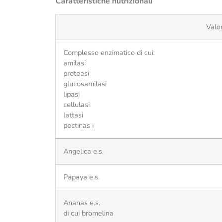
Caratteristiche nutrizionali
Valo
Complesso enzimatico di cui:
amilasi
proteasi
glucosamilasi
lipasi
cellulasi
lattasi
pectinas i
Angelica e.s.
Papaya e.s.
Ananas e.s.
di cui bromelina