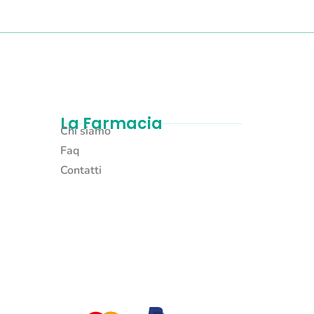
La Farmacia
Chi siamo
Faq
Contatti