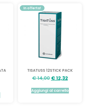
In offerta!
ATA
TISATUSS 12STICK PACK
€
14,00
€
12,32
Aggiungi al carrello
o