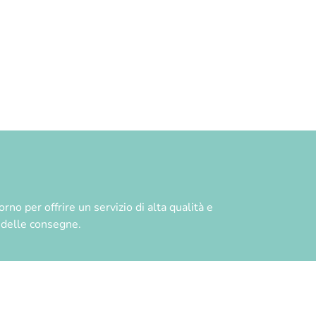
no per offrire un servizio di alta qualità e
à delle consegne.