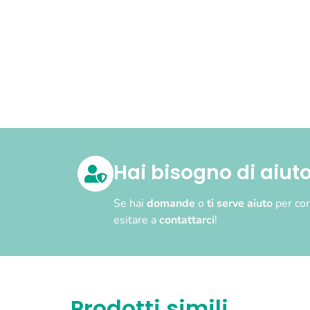
Hai bisogno di aiut
Se hai
domande
o
ti serve aiuto
per com
esitare a
contattarci
!
Prodotti simili