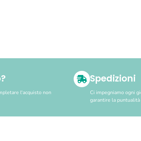
o?
Spedizioni
pletare l'acquisto non
Ci impegniamo ogni gior
garantire la puntualit