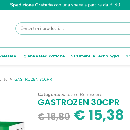
Spedizione Gratuita
con una spesa a partire da € 60
enessere
Igiene e Medicazione
Strumenti e Tecnologia
Gr
ente
GASTROZEN 30CPR
Categoria:
Salute e Benessere
GASTROZEN 30CPR
€
15,38
€
16,80