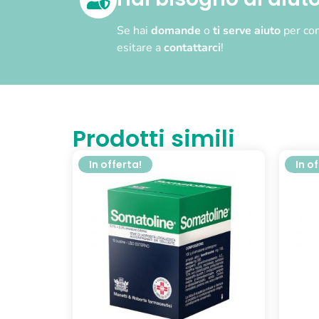
Se hai
domande
o
ti serve aiuto
per com
esitare a
contattarci
!
Prodotti simili
In offerta!
In o