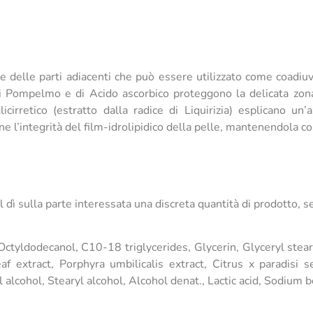
e delle parti adiacenti che può essere utilizzato come coadiuv
di Pompelmo e di Acido ascorbico proteggono la delicata zona de
icirretico (estratto dalla radice di Liquirizia) esplicano un
ne l’integrità del film-idrolipidico della pelle, mantenendola cos
l dì sulla parte interessata una discreta quantità di prodotto, 
Octyldodecanol, C10-18 triglycerides, Glycerin, Glyceryl steara
af extract, Porphyra umbilicalis extract, Citrus x paradisi 
l alcohol, Stearyl alcohol, Alcohol denat., Lactic acid, Sodium