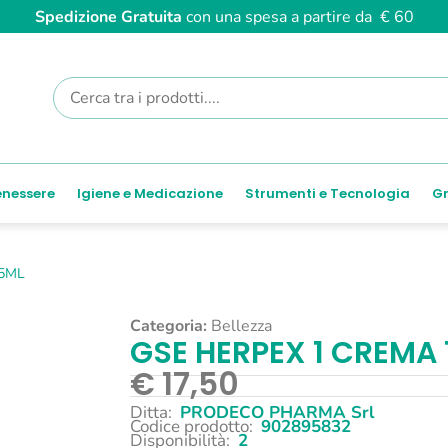
Spedizione Gratuita
con una spesa a partire da € 60
enessere
Igiene e Medicazione
Strumenti e Tecnologia
Gr
15ML
Categoria:
Bellezza
GSE HERPEX 1 CREMA
€
17,50
Ditta:
PRODECO PHARMA Srl
Codice prodotto:
902895832
Disponibilità:
2