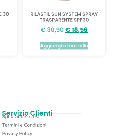
E 30
RILASTIL SUN SYSTEM SPRAY
TRASPARENTE SPF30
€
30,90
€
18,56
o
Aggiungi al carrello
Servizio Clienti
Spedizione e resi
Termini e Condizioni
Privacy Policy