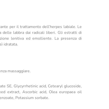
ante per il trattamento dell’herpes labiale. Le
lle labbra dai radicali liberi. Gli estratti di
’azione lenitiva ed emolliente. La presenza di
ì idratata.
senza massaggiare.
te SE, Glycyrrhetinic acid, Cetearyl glucoside,
seed extract, Ascorbic acid, Olea europaea oil
 benzoate, Potassium sorbate.