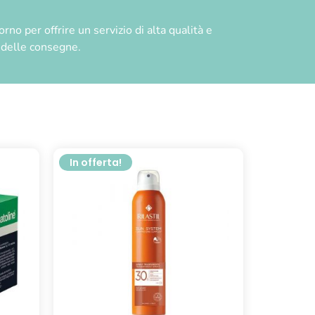
no per offrire un servizio di alta qualità e
à delle consegne.
In offerta!