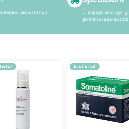
pletare l'acquisto non
Ci impegniamo ogni gior
garantire la puntualit
fferta!
In offerta!