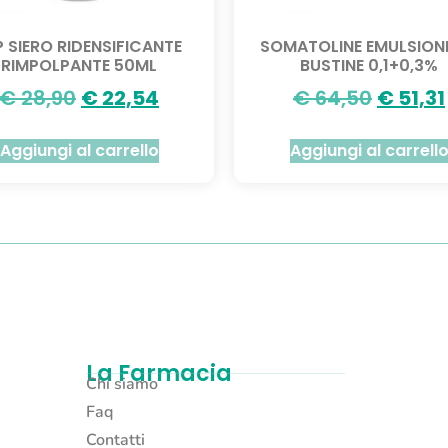
P SIERO RIDENSIFICANTE
SOMATOLINE EMULSION
RIMPOLPANTE 50ML
BUSTINE 0,1+0,3%
€
28,90
€
22,54
€
64,50
€
51,31
Aggiungi al carrello
Aggiungi al carrell
La Farmacia
Chi siamo
Faq
Contatti