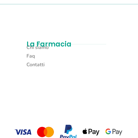
La Farmacia
Chi siamo
Faq
Contatti