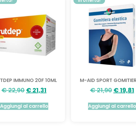
fferta!
In offerta!
TDEP IMMUNO 20F 10ML
M-AID SPORT GOMITIER
€
22,90
€
21,31
€
21,90
€
19,81
Aggiungi al carrello
Aggiungi al carrell