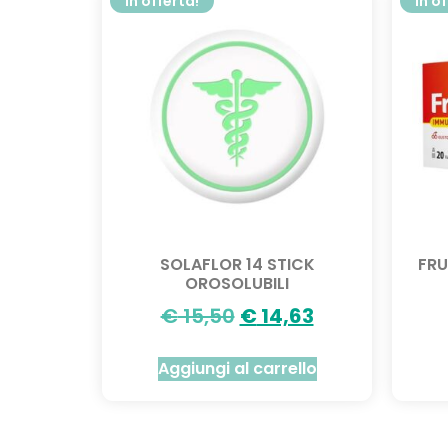
In offerta!
In o
SOLAFLOR 14 STICK
FRU
OROSOLUBILI
€
15,50
€
14,63
Aggiungi al carrello