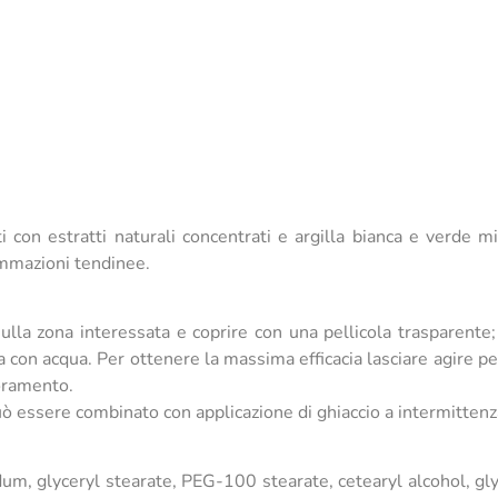
 con estratti naturali concentrati e argilla bianca e verde mic
ammazioni tendinee.
lla zona interessata e coprire con una pellicola trasparente
a con acqua. Per ottenere la massima efficacia lasciare agire per
ioramento.
uò essere combinato con applicazione di ghiaccio a intermittenz
um, glyceryl stearate, PEG-100 stearate, cetearyl alcohol, gl