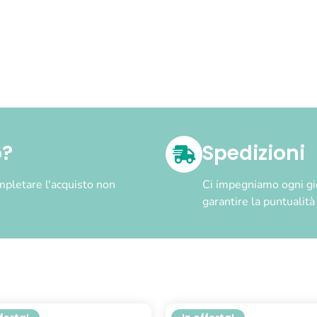
o?
Spedizioni
pletare l'acquisto non
Ci impegniamo ogni gior
garantire la puntualit