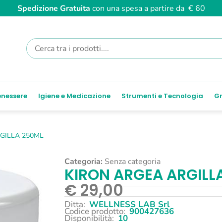
Spedizione Gratuita
con una spesa a partire da € 60
enessere
Igiene e Medicazione
Strumenti e Tecnologia
Gr
GILLA 250ML
Categoria:
Senza categoria
KIRON ARGEA ARGILL
€
29,00
Ditta:
WELLNESS LAB Srl
Codice prodotto:
900427636
Disponibilità:
10