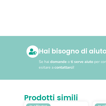
Hai bisogno di aiut
Se hai
domande
o
ti serve aiuto
per com
esitare a
contattarci
!
Prodotti simili