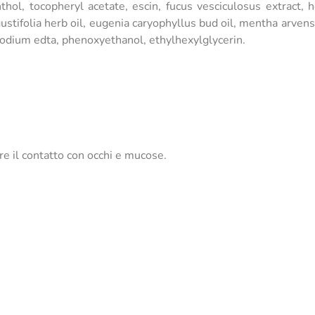
hol, tocopheryl acetate, escin, fucus vesciculosus extract, he
tifolia herb oil, eugenia caryophyllus bud oil, mentha arvensis 
asodium edta, phenoxyethanol, ethylhexylglycerin.
re il contatto con occhi e mucose.