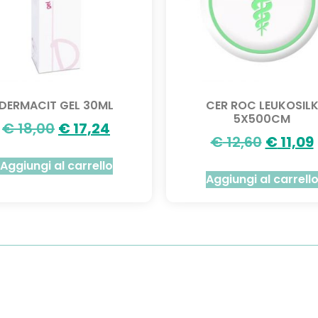
DERMACIT GEL 30ML
CER ROC LEUKOSIL
5X500CM
€
18,00
€
17,24
€
12,60
€
11,09
Aggiungi al carrello
Aggiungi al carrell