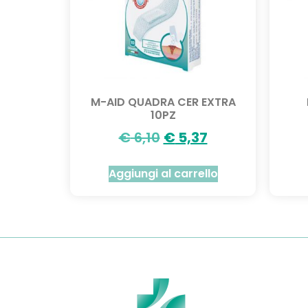
M-AID QUADRA CER EXTRA
10PZ
€
6,10
€
5,37
Aggiungi al carrello