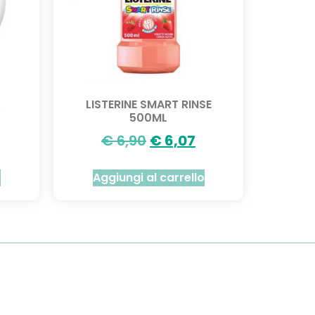
K
LISTERINE SMART RINSE
500ML
€
6,90
€
6,07
o
Aggiungi al carrello