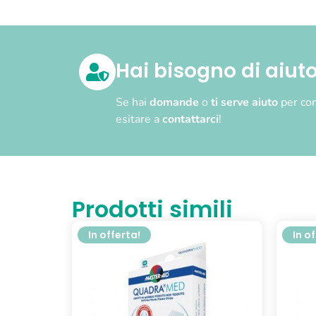
Hai bisogno di aiut
Se hai
domande
o
ti serve aiuto
per com
esitare a
contattarci
!
Prodotti simili
In offerta!
In o