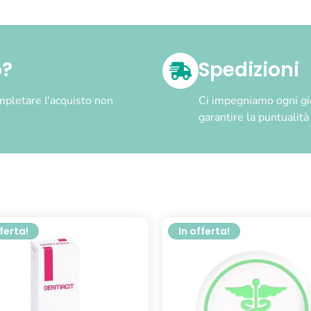
o?
Spedizioni
pletare l'acquisto non
Ci impegniamo ogni gior
garantire la puntualit
fferta!
In offerta!