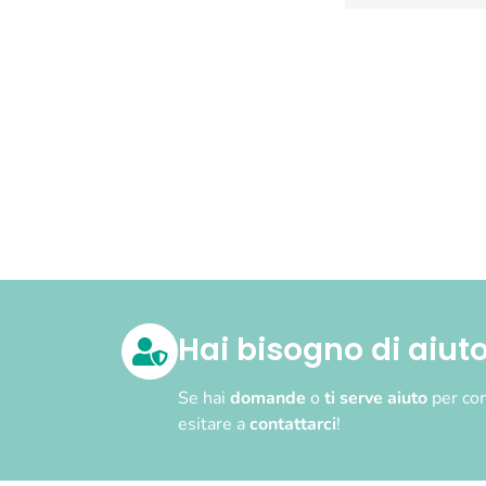
Hai bisogno di aiut
Se hai
domande
o
ti serve aiuto
per com
esitare a
contattarci
!