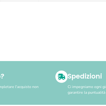
o?
Spedizioni
pletare l'acquisto non
Ci impegniamo ogni gior
garantire la puntualit