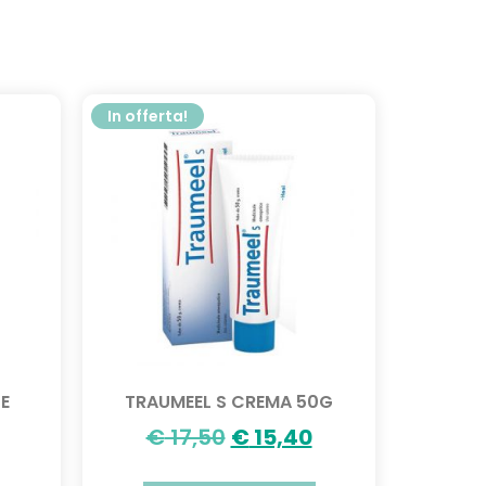
In offerta!
E
TRAUMEEL S CREMA 50G
€
17,50
€
15,40