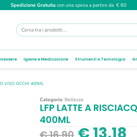
Spedizione Gratuita
con una spesa a partire da € 60
enessere
Igiene e Medicazione
Strumenti e Tecnologia
Gr
UO VISO OCCHI 400ML
Categoria:
Bellezza
LFP LATTE A RISCIAC
400ML
€
13,18
€
16,90