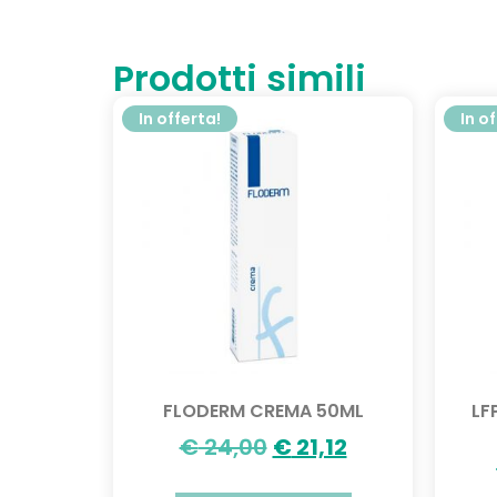
Prodotti simili
In offerta!
In o
FLODERM CREMA 50ML
LF
€
24,00
€
21,12