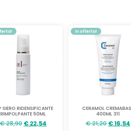
fferta!
In offerta!
P SIERO RIDENSIFICANTE
CERAMOL CREMABAS
RIMPOLPANTE 50ML
400ML 311
€
28,90
€
22,54
€
21,20
€
16,54