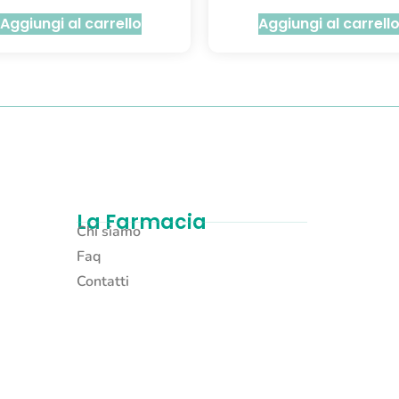
Aggiungi al carrello
Aggiungi al carrell
La Farmacia
Chi siamo
Faq
Contatti