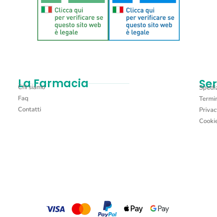
La Farmacia
Ser
Chi siamo
Spediz
Faq
Termin
Contatti
Privac
Cookie