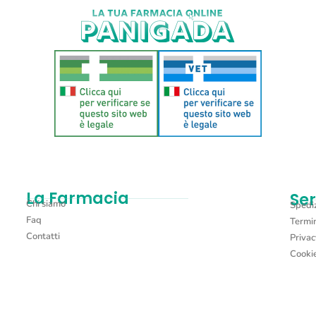
La Farmacia
Ser
Chi siamo
Spediz
Faq
Termin
Contatti
Privac
Cookie