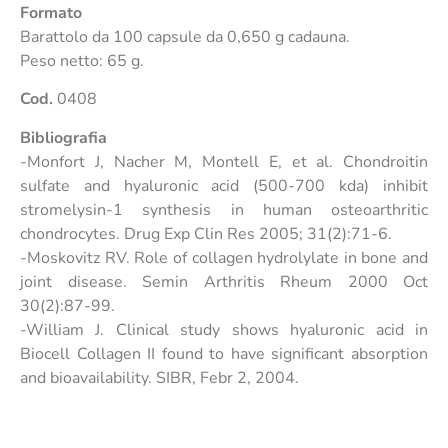
Formato
Barattolo da 100 capsule da 0,650 g cadauna.
Peso netto: 65 g.
Cod.
0408
Bibliografia
-Monfort J, Nacher M, Montell E, et al. Chondroitin
sulfate and hyaluronic acid (500-700 kda) inhibit
stromelysin-1 synthesis in human osteoarthritic
chondrocytes. Drug Exp Clin Res 2005; 31(2):71-6.
-Moskovitz RV. Role of collagen hydrolylate in bone and
joint disease. Semin Arthritis Rheum 2000 Oct
30(2):87-99.
-William J. Clinical study shows hyaluronic acid in
Biocell Collagen II found to have significant absorption
and bioavailability. SIBR, Febr 2, 2004.