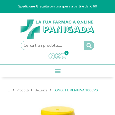
Spedizione Gratuita
con una spesa a partire da € 60
0
...
Prodotti
Bellezza
LONGLIFE RENJUVA 100CPS