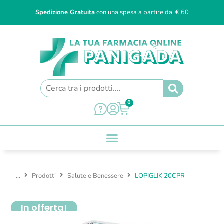
Spedizione Gratuita
con una spesa a partire da € 60
0
...
Prodotti
Salute e Benessere
LOPIGLIK 20CPR
In offerta!