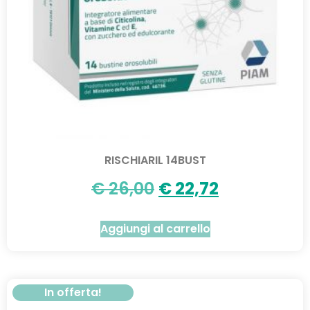
RISCHIARIL 14BUST
€
26,00
€
22,72
Aggiungi al carrello
In offerta!