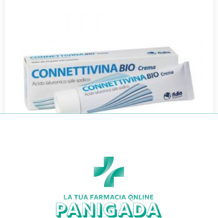
CONNETTIVINABIO CREMA 25G
€
14,00
€
12,32