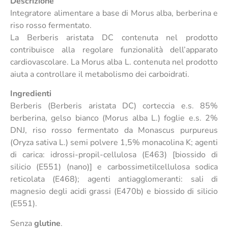
Descrizione
Integratore alimentare a base di Morus alba, berberina e
riso rosso fermentato.
La Berberis aristata DC contenuta nel prodotto
contribuisce alla regolare funzionalità dell’apparato
cardiovascolare. La Morus alba L. contenuta nel prodotto
aiuta a controllare il metabolismo dei carboidrati.
Ingredienti
Berberis (Berberis aristata DC) corteccia e.s. 85%
berberina, gelso bianco (Morus alba L.) foglie e.s. 2%
DNJ, riso rosso fermentato da Monascus purpureus
(Oryza sativa L.) semi polvere 1,5% monacolina K; agenti
di carica: idrossi-propil-cellulosa (E463) [biossido di
silicio (E551) (nano)] e carbossimetilcellulosa sodica
reticolata (E468); agenti antiagglomeranti: sali di
magnesio degli acidi grassi (E470b) e biossido di silicio
(E551).
Senza
glutine
.