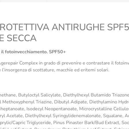
ROTETTIVA ANTIRUGHE SPF50
E SECCA
 il fotoinvecchiamento. SPF50+
erepair Complex in grado di prevenire e contrastare il fotoinve
l’insorgenza di scottature, macchie ed eritemi solari.
thane, Butyloctyl Salicylate, Diethylhexyl Butamido Triazone,
l Methoxyphenyl Triazine, Dibutyl Adipate, Diethylamino Hyd
iheptanoate, Isodecyl Neopentanoate, Microcrystalline Cellul
yl Acetate, Diethylhexyl Syringylidenemalonate, Squalane, A
rylic/Capric Triglyceride, Pinus Pinaster Bark/Bud Extract, So