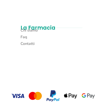
La Farmacia
Chi siamo
Faq
Contatti