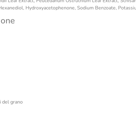
idii Leaf Extract, Peucedanum Ostruthium Leaf Extract, Schisan
Hexanediol, Hydroxyacetophenone, Sodium Benzoate, Potassiu
ione
i del grano