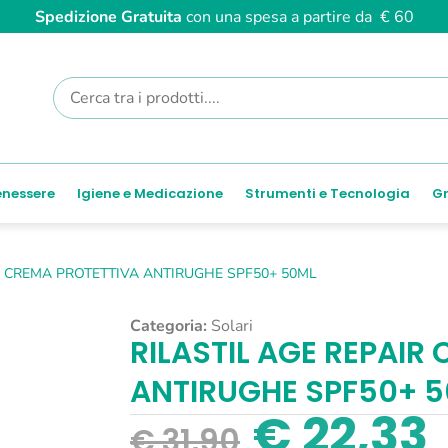
Spedizione Gratuita
con una spesa a partire da € 60
enessere
Igiene e Medicazione
Strumenti e Tecnologia
Gr
R CREMA PROTETTIVA ANTIRUGHE SPF50+ 50ML
Categoria:
Solari
RILASTIL AGE REPAIR
ANTIRUGHE SPF50+ 
€
22,33
€
31,90