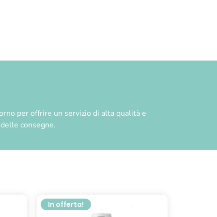
no per offrire un servizio di alta qualità e
à delle consegne.
In offerta!