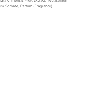
dra Chinensis Fruit Extract, Tetrasodium
m Sorbate, Parfum (Fragrance).