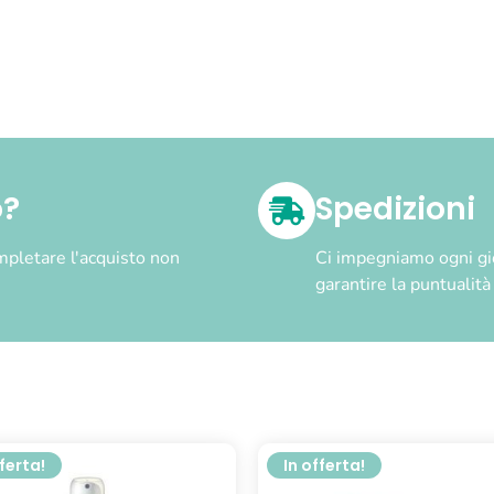
o?
Spedizioni
pletare l'acquisto non
Ci impegniamo ogni gior
garantire la puntualit
fferta!
In offerta!