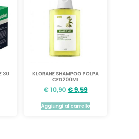
E 30
KLORANE SHAMPOO POLPA
CED200ML
€
10,90
€
9,59
o
Aggiungi al carrello