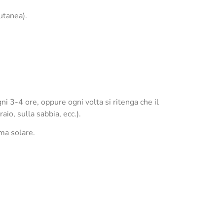
utanea).
i 3-4 ore, oppure ogni volta si ritenga che il
io, sulla sabbia, ecc.).
ema solare.