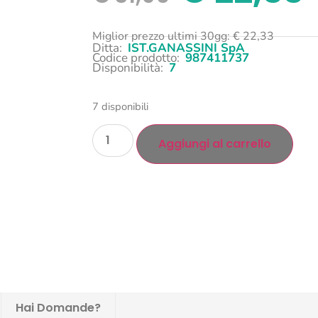
Miglior prezzo ultimi 30gg:
€
22,33
Ditta:
IST.GANASSINI SpA
Codice prodotto:
987411737
Disponibilità:
7
7 disponibili
Aggiungi al carrello
Hai Domande?