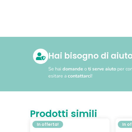
Hai bisogno di aiut
Se hai
domande
o
ti serve aiuto
per com
esitare a
contattarci
!
Prodotti simili
In offerta!
In o