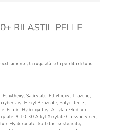
+ RILASTIL PELLE
cchiamento, la rugosità e la perdita di tono,
 Ethylhexyl Salicylate, Ethylhexyl Triazone,
roxybenzoyl Hexyl Benzoate, Polyester-7,
ose, Ectoin, Hydroxyethyl Acrylate/Sodium
crylates/C10-30 Alkyl Acrylate Crosspolymer,
dium Hyaluronate, Sorbitan Isostearate,