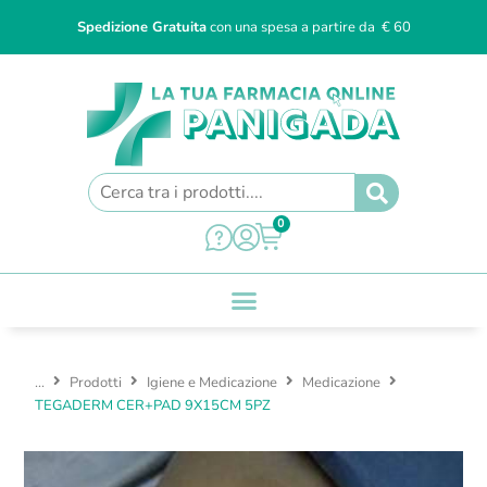
Spedizione Gratuita
con una spesa a partire da € 60
0
...
Prodotti
Igiene e Medicazione
Medicazione
TEGADERM CER+PAD 9X15CM 5PZ