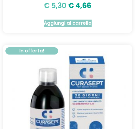
€
5,30
€
4,66
Aggiungi al carrello
In offerta!