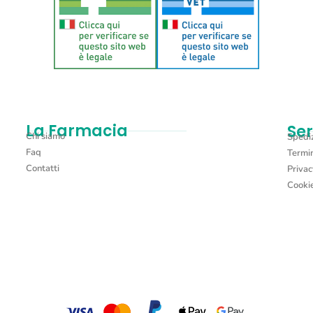
La Farmacia
Ser
Chi siamo
Spediz
Faq
Termin
Contatti
Privac
Cookie