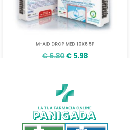
M-AID DROP MED 10X6 5P
€
6,80
€
5,98
Aggiungi al carrello