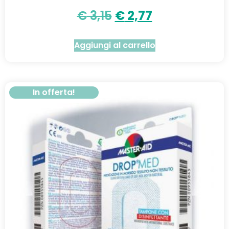
€
3,15
€
2,77
Aggiungi al carrello
In offerta!