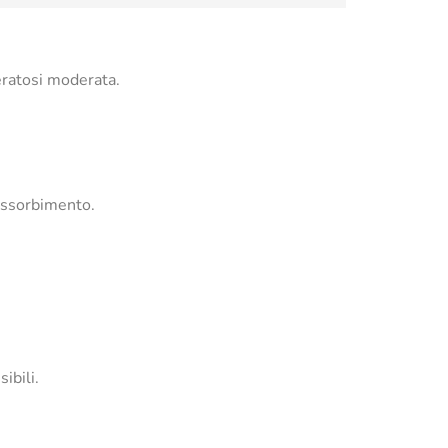
heratosi moderata.
 assorbimento.
ibili.