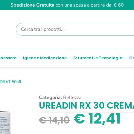
Spedizione Gratuita
con una spesa a partire da € 60
enessere
Igiene e Medicazione
Strumenti e Tecnologia
Gr
IDRAT 50ML
Categoria:
Bellezza
UREADIN RX 30 CREM
€
12,41
€
14,10