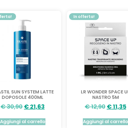
fferta!
In offerta!
ASTIL SUN SYSTEM LATTE
LR WONDER SPACE U
DOPOSOLE 400ML
NASTRO 5M
€
30,90
€
21,63
€
12,90
€
11,35
Aggiungi al carrello
Aggiungi al carrell