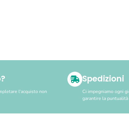
o?
Spedizioni
pletare l'acquisto non
Ci impegniamo ogni gior
garantire la puntualit