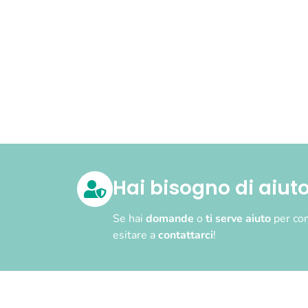
Hai bisogno di aiut
Se hai
domande
o
ti serve aiuto
per com
esitare a
contattarci
!