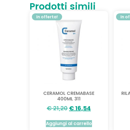
Prodotti simili
In offerta!
In o
CERAMOL CREMABASE
RIL
400ML 311
€
21,20
€
16,54
Aggiungi al carrello