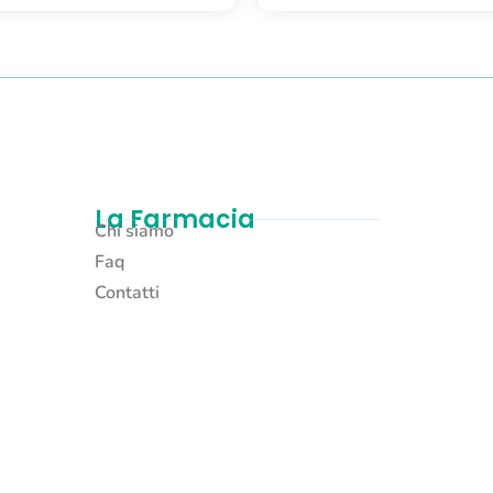
La Farmacia
Chi siamo
Faq
Contatti