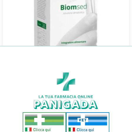
MORFEO SONNO PROFONDO S/BRUTTI
€
22,00
Aggiungi al carrello