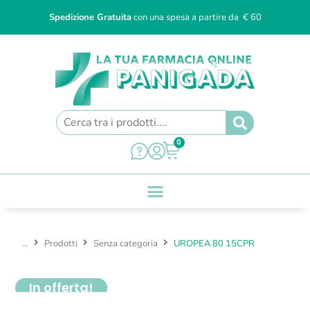
Spedizione Gratuita
con una spesa a partire da € 60
0
...
Prodotti
Senza categoria
UROPEA 80 15CPR
In offerta!