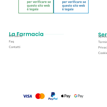
La Farmacia
Ser
Chi siamo
Spediz
Faq
Termin
Contatti
Privac
Cookie