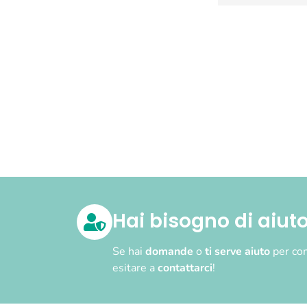
Hai bisogno di aiut
Se hai
domande
o
ti serve aiuto
per com
esitare a
contattarci
!