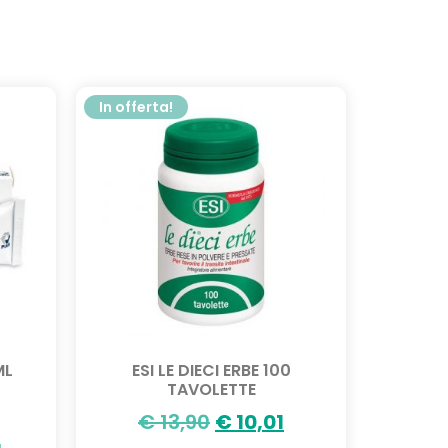
In offerta!
ML
ESI LE DIECI ERBE 100
TAVOLETTE
€
13,90
€
10,01