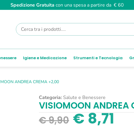
Spedizione Gratuita
con una spesa a partire da € 60
enessere
Igiene e Medicazione
Strumenti e Tecnologia
Gr
OMOON ANDREA CREMA +2,00
Categoria:
Salute e Benessere
VISIOMOON ANDREA 
€
8,71
€
9,90