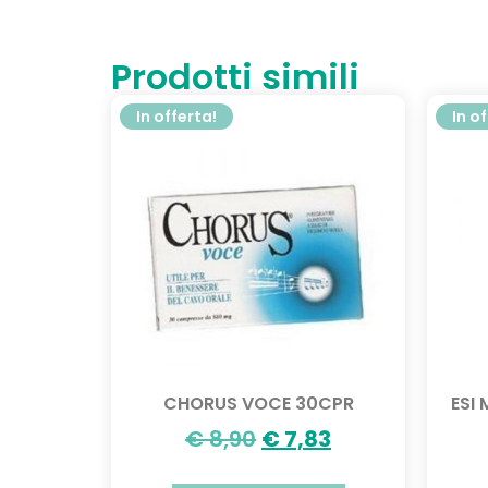
Prodotti simili
In offerta!
In o
CHORUS VOCE 30CPR
ESI
€
8,90
€
7,83