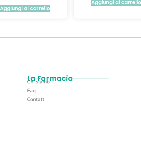
Aggiungi al carrell
Aggiungi al carrello
La Farmacia
Chi siamo
Faq
Contatti