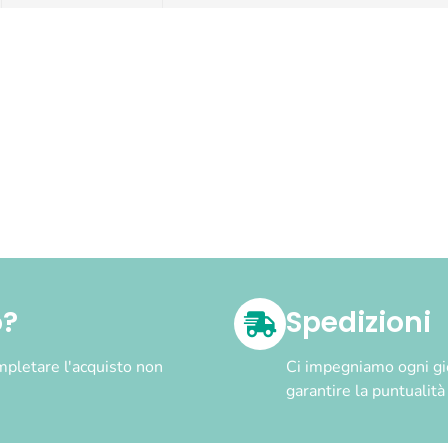
o?
Spedizioni
pletare l'acquisto non
Ci impegniamo ogni gior
garantire la puntualit