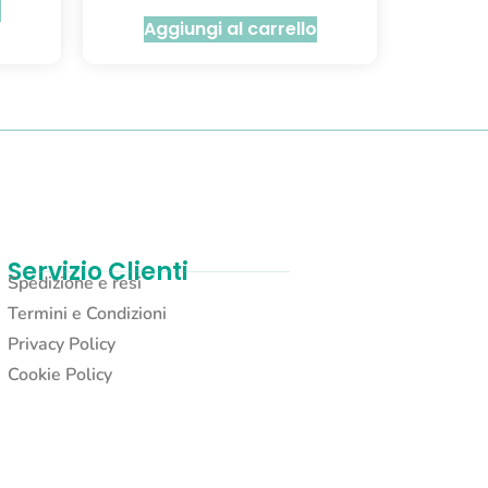
o
Aggiungi al carrello
Servizio Clienti
Spedizione e resi
Termini e Condizioni
Privacy Policy
Cookie Policy