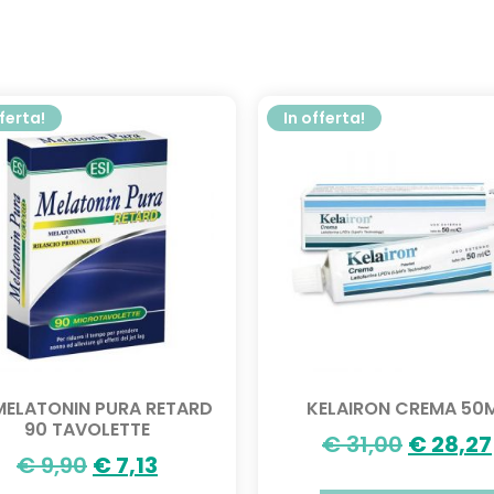
fferta!
In offerta!
 MELATONIN PURA RETARD
KELAIRON CREMA 50
90 TAVOLETTE
€
31,00
€
28,27
€
9,90
€
7,13