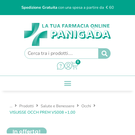
Spedizione Gratuita
con una spesa a partire da € 60
0
...
Prodotti
Salute e Benessere
Occhi
VISUISSE OCCH PREM VS008 +1,00
In offerta!