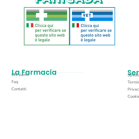
La Farmacia
Ser
Chi siamo
Spediz
Faq
Termin
Contatti
Privac
Cookie