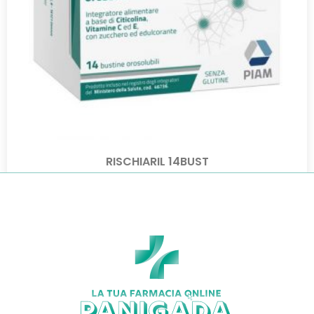
RISCHIARIL 14BUST
€
26,00
€
22,72
Aggiungi al carrello