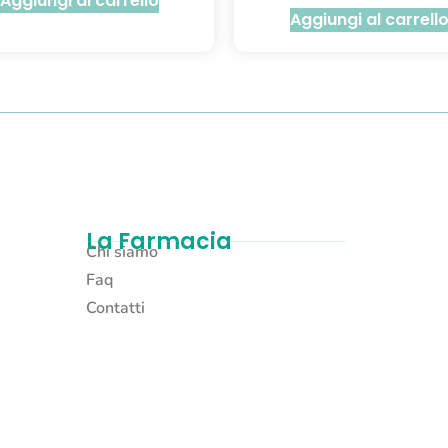
Aggiungi al carrello
Aggiungi al carrell
La Farmacia
Chi siamo
Faq
Contatti