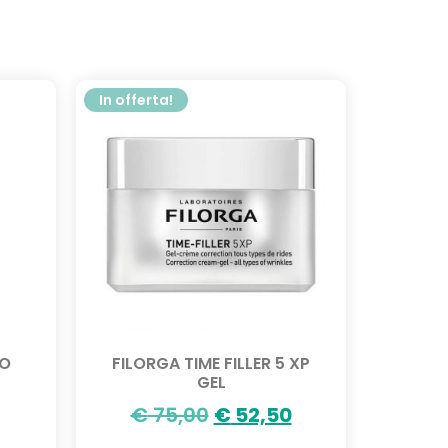
In offerta!
O
FILORGA TIME FILLER 5 XP
GEL
€
75,00
€
52,50