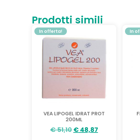
Prodotti simili
In offerta!
In o
VEA LIPOGEL IDRAT PROT
F
200ML
€
51,10
€
48,87