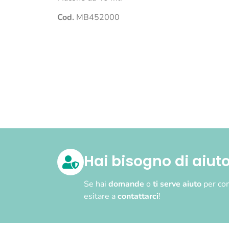
Cod.
MB452000
Hai bisogno di aiut
Se hai
domande
o
ti serve aiuto
per com
esitare a
contattarci
!