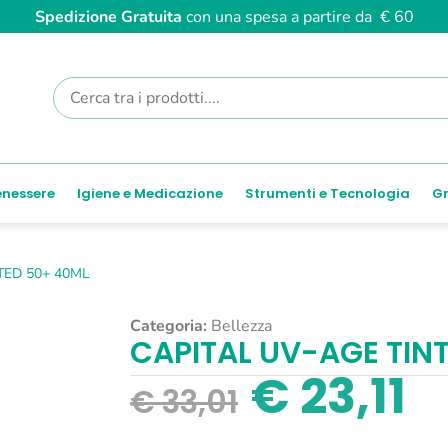
Spedizione Gratuita
con una spesa a partire da € 60
enessere
Igiene e Medicazione
Strumenti e Tecnologia
Gr
TED 50+ 40ML
Categoria:
Bellezza
CAPITAL UV-AGE TIN
€
23,11
€
33,01