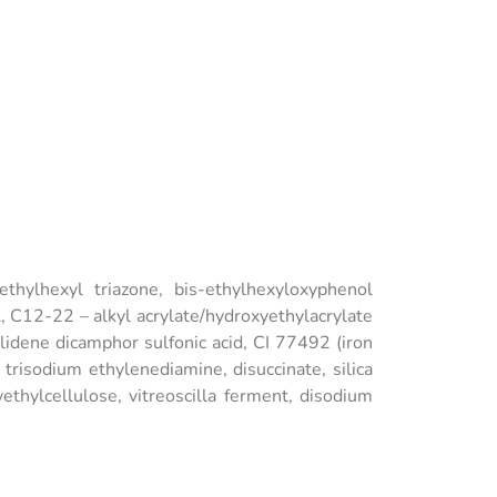
 ethylhexyl triazone, bis-ethylhexyloxyphenol
, C12-22 – alkyl acrylate/hydroxyethylacrylate
lylidene dicamphor sulfonic acid, CI 77492 (iron
, trisodium ethylenediamine, disuccinate, silica
ethylcellulose, vitreoscilla ferment, disodium