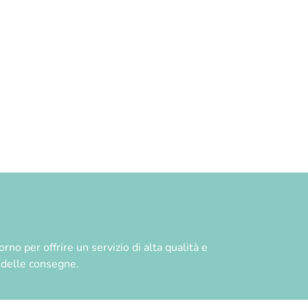
no per offrire un servizio di alta qualità e
à delle consegne.