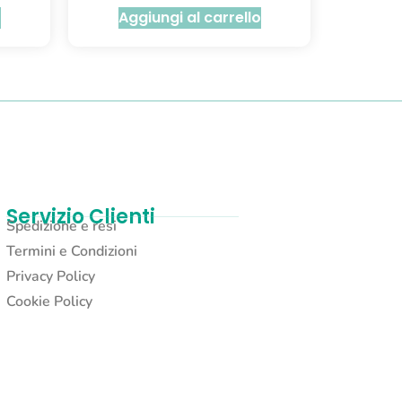
o
Aggiungi al carrello
Servizio Clienti
Spedizione e resi
Termini e Condizioni
Privacy Policy
Cookie Policy