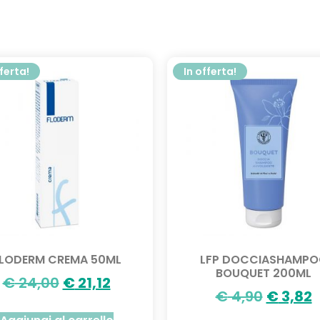
fferta!
In offerta!
LODERM CREMA 50ML
LFP DOCCIASHAMPO
BOUQUET 200ML
€
24,00
€
21,12
€
4,90
€
3,82