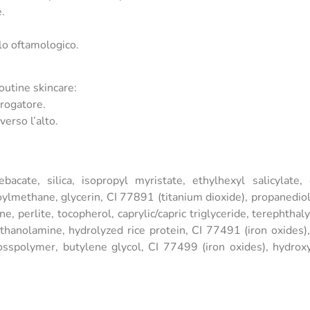
.
llo oftamologico.
outine skincare:
erogatore.
erso l’alto.
bacate, silica, isopropyl myristate, ethylhexyl salicylate,
lmethane, glycerin, CI 77891 (titanium dioxide), propanediol
e, perlite, tocopherol, caprylic/capric triglyceride, terephtha
iethanolamine, hydrolyzed rice protein, CI 77491 (iron oxides)
crosspolymer, butylene glycol, CI 77499 (iron oxides), hydroxy