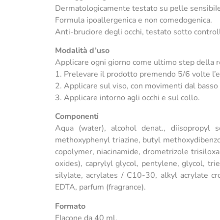
Dermatologicamente testato su pelle sensibiIe
Formula ipoallergenica e non comedogenica.
Anti-bruciore degli occhi, testato sotto contro
Modalità d’uso
Applicare ogni giorno come ultimo step della r
1. Prelevare il prodotto premendo 5/6 volte l’
2. Applicare sul viso, con movimenti dal basso v
3. Applicare intorno agli occhi e sul collo.
Componenti
Aqua (water), alcohol denat., diisopropyl se
methoxyphenyl triazine, butyl methoxydibenzoy
copolymer, niacinamide, drometrizole trisiloxan
oxides), caprylyl glycol, pentylene, glycol, tr
silylate, acrylates / C10-30, alkyl acrylate 
EDTA, parfum (fragrance).
Formato
FIacone da 40 ml.