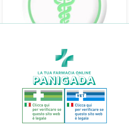
KIPFER 30CPS
€
26,50
€
23,32
Aggiungi al carrello