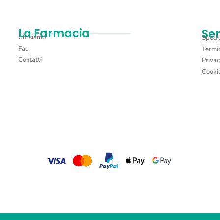
La Farmacia
Ser
Chi siamo
Spediz
Faq
Termin
Contatti
Privac
Cookie