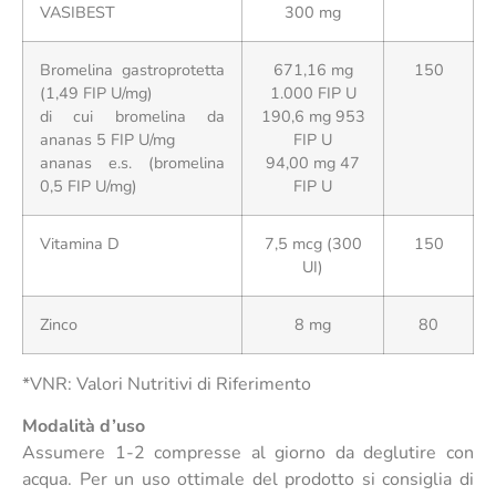
VASIBEST
300 mg
Bromelina gastroprotetta
671,16 mg
150
(1,49 FIP U/mg)
1.000 FIP U
di cui bromelina da
190,6 mg 953
ananas 5 FIP U/mg
FIP U
ananas e.s. (bromelina
94,00 mg 47
0,5 FIP U/mg)
FIP U
Vitamina D
7,5 mcg (300
150
UI)
Zinco
8 mg
80
*VNR: Valori Nutritivi di Riferimento
Modalità d’uso
Assumere 1-2 compresse al giorno da deglutire con
acqua. Per un uso ottimale del prodotto si consiglia di