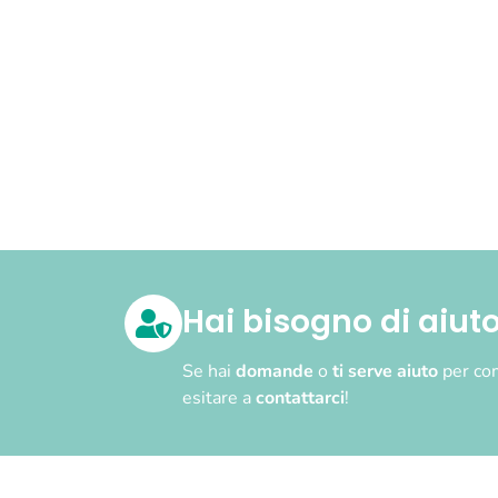
Hai bisogno di aiut
Se hai
domande
o
ti serve aiuto
per com
esitare a
contattarci
!