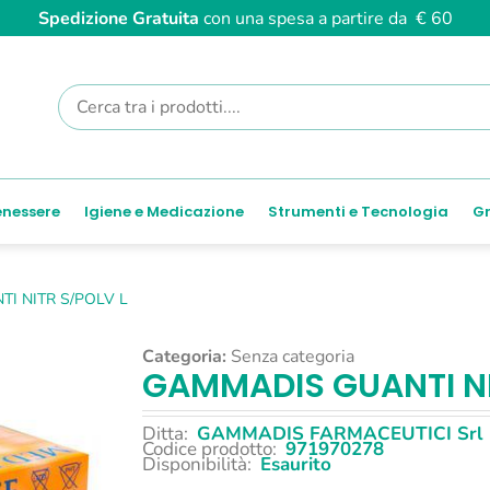
Spedizione Gratuita
con una spesa a partire da € 60
enessere
Igiene e Medicazione
Strumenti e Tecnologia
Gr
I NITR S/POLV L
Categoria:
Senza categoria
GAMMADIS GUANTI NI
Ditta:
GAMMADIS FARMACEUTICI Srl
Codice prodotto:
971970278
Disponibilità:
Esaurito