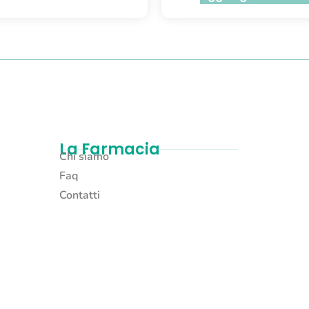
La Farmacia
Chi siamo
Faq
Contatti