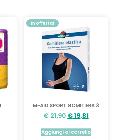
In offerta!
I
M-AID SPORT GOMITIERA 3
€
21,90
€
19,81
Aggiungi al carrello
o