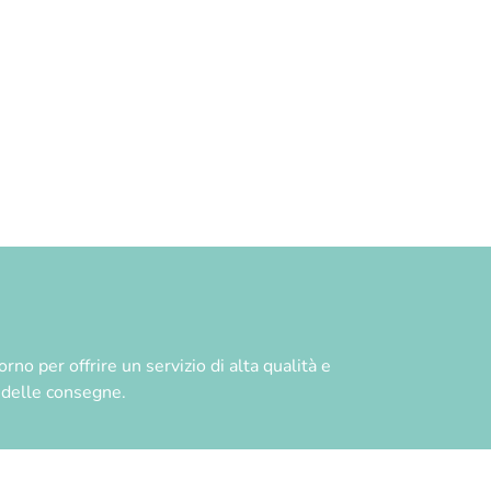
no per offrire un servizio di alta qualità e
à delle consegne.