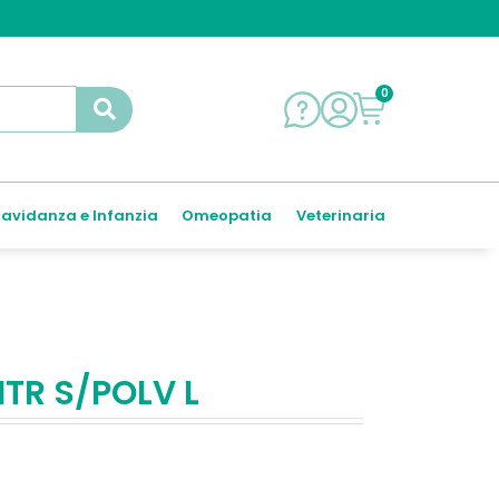
0
avidanza e Infanzia
Omeopatia
Veterinaria
TR S/POLV L