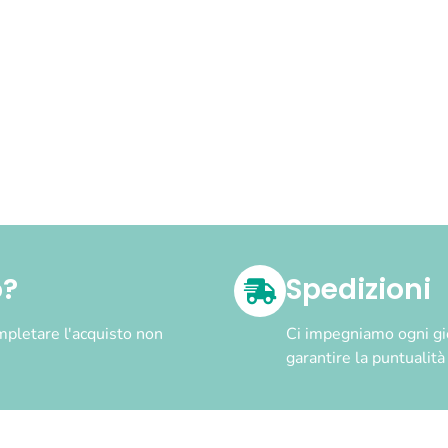
o?
Spedizioni
pletare l'acquisto non
Ci impegniamo ogni gior
garantire la puntualit