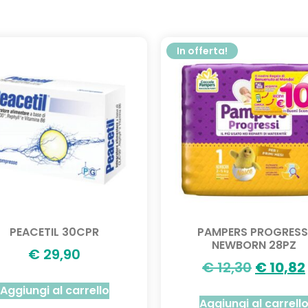
In offerta!
PEACETIL 30CPR
PAMPERS PROGRESS
NEWBORN 28PZ
€
29,90
€
12,30
€
10,82
Aggiungi al carrello
Aggiungi al carrell