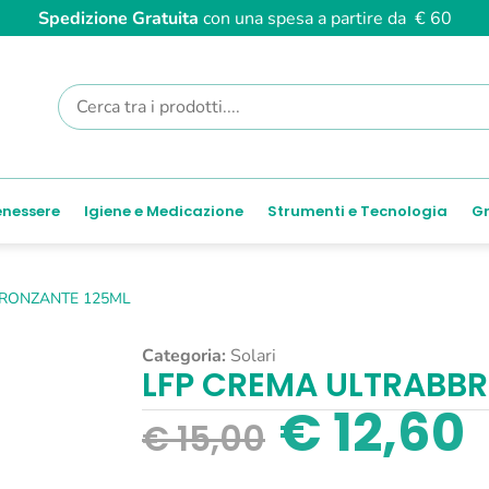
Spedizione Gratuita
con una spesa a partire da € 60
enessere
Igiene e Medicazione
Strumenti e Tecnologia
Gr
BRONZANTE 125ML
Categoria:
Solari
LFP CREMA ULTRABB
€
12,60
€
15,00