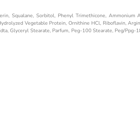
cerin, Squalane, Sorbitol, Phenyl Trimethicone, Ammonium A
ydrolyzed Vegetable Protein, Ornithine HCl, Riboflavin, Argi
Edta, Glyceryl Stearate, Parfum, Peg-100 Stearate, Peg/Ppg-1