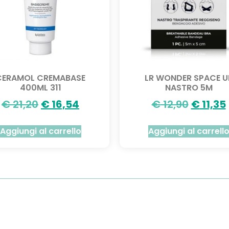
CERAMOL CREMABASE
LR WONDER SPACE U
400ML 311
NASTRO 5M
€
21,20
€
16,54
€
12,90
€
11,35
Aggiungi al carrello
Aggiungi al carrell