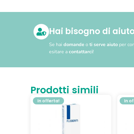
Hai bisogno di aiut
Se hai
domande
o
ti serve aiuto
per com
esitare a
contattarci
!
Prodotti simili
In offerta!
In o