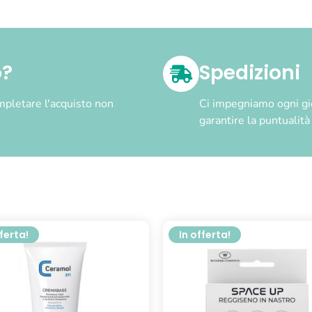
o?
Spedizioni
pletare l'acquisto non
Ci impegniamo ogni gior
garantire la puntualit
fferta!
In offerta!